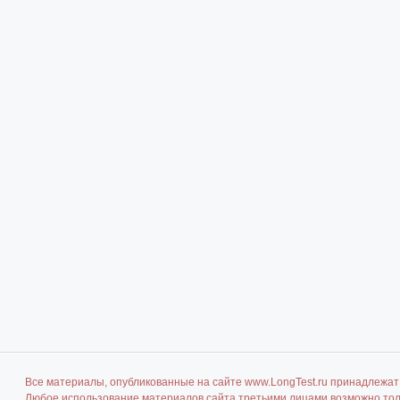
Все материалы, опубликованные на сайте www.LongTest.ru принадлежат 
Любое использование материалов сайта третьими лицами возможно толь