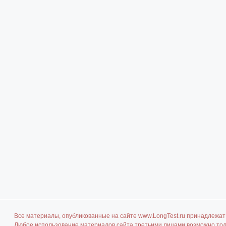
Все материалы, опубликованные на сайте www.LongTest.ru принадлежат 
Любое использование материалов сайта третьими лицами возможно толь