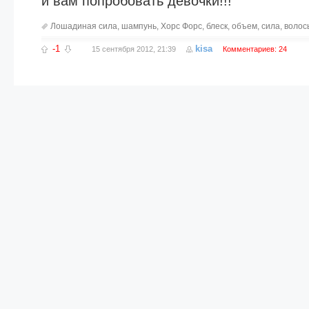
и вам попробовать девочки!!!
Лошадиная сила
,
шампунь
,
Хорс Форс
,
блеск
,
объем
,
сила
,
волос
-1
kisa
15 сентября 2012, 21:39
Комментариев: 24