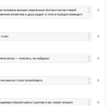
 так половина женщин замученные бытом и несчастливой
0
венная косметика и душу радует и тело в порядок приводит)
 стоит.
0
леня волос — поискать, не найдешь!
0
м интересно стало попробовать.
0
педикюра обрабатывать! сцуппир я вас скажу! лучшего
0