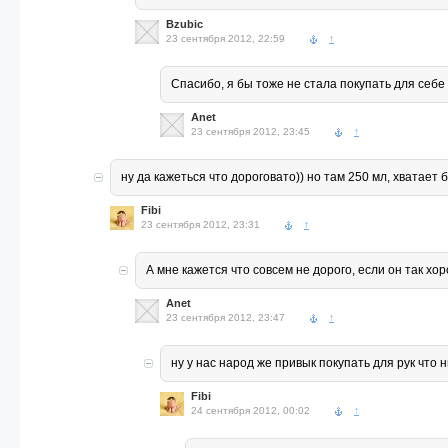
Bzubic
23 сентября 2012, 22:59
↑
Спасибо, я бы тоже не стала покупать для себе 
Anet
23 сентября 2012, 23:45
↑
ну да кажеться что дороговато)) но там 250 мл, хватает б
Fibi
23 сентября 2012, 23:31
↑
А мне кажется что совсем не дорого, если он так хо
Anet
23 сентября 2012, 23:47
↑
ну у нас народ же привык покупать для рук что 
Fibi
24 сентября 2012, 00:02
↑