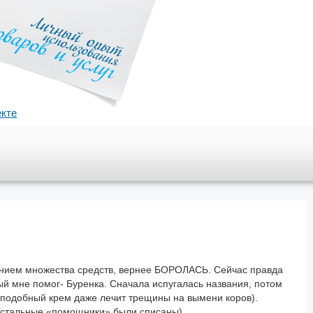
екте
нением множества средств, вернее БОРОЛАСЬ. Сейчас правда
ый мне помог- Буренка. Сначала испугалась названия, потом
 и подобный крем даже лечит трещины на вымени коров).
 остальные «помощники» были списаны)