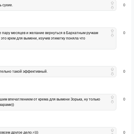
ь сухие.
0
же пару месяцев и желание вернуться в Бархатным ручкам
0
это крем для вымени, изучив этикетку поняла что
вительно такой эффективный.
0
шим впечатлением от крема для вымени Зорька, ну только
0
варами))
овсем другое дело.=)))
0