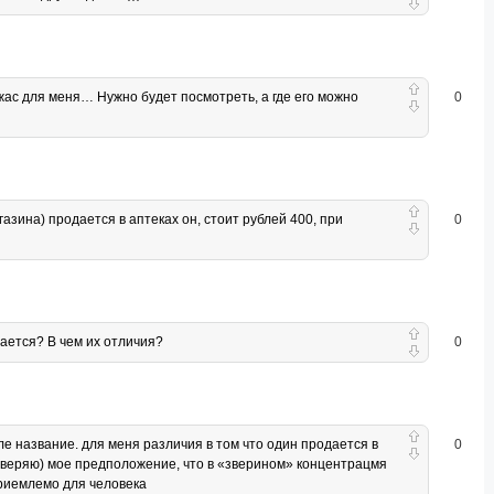
ужас для меня… Нужно будет посмотреть, а где его можно
0
газина) продается в аптеках он, стоит рублей 400, при
0
вается? В чем их отличия?
0
иле название. для меня различия в том что один продается в
0
доверяю) мое предположение, что в «зверином» концентрацмя
приемлемо для человека