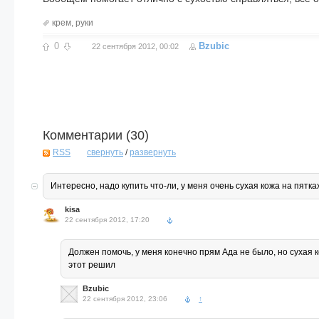
крем
,
руки
0
Bzubic
22 сентября 2012, 00:02
Комментарии (
30
)
RSS
свернуть
/
развернуть
Интересно, надо купить что-ли, у меня очень сухая кожа на пятка
kisa
22 сентября 2012, 17:20
Должен помочь, у меня конечно прям Ада не было, но сухая 
этот решил
Bzubic
22 сентября 2012, 23:06
↑