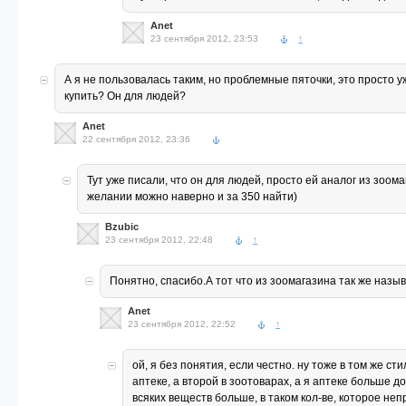
Anet
23 сентября 2012, 23:53
↑
А я не пользовалась таким, но проблемные пяточки, это просто 
купить? Он для людей?
Anet
22 сентября 2012, 23:36
Тут уже писали, что он для людей, просто ей аналог из зоома
желании можно наверно и за 350 найти)
Bzubic
23 сентября 2012, 22:48
↑
Понятно, спасибо.А тот что из зоомагазина так же назы
Anet
23 сентября 2012, 22:52
↑
ой, я без понятия, если честно. ну тоже в том же ст
аптеке, а второй в зоотоварах, а я аптеке больше 
всяких веществ больше, в таком кол-ве, которое не