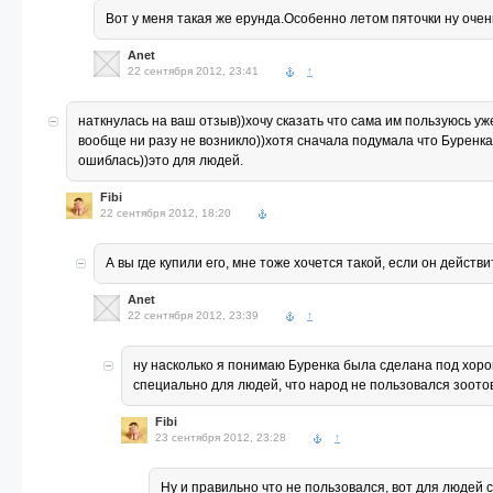
Вот у меня такая же ерунда.Особенно летом пяточки ну очен
Anet
22 сентября 2012, 23:41
↑
наткнулась на ваш отзыв))хочу сказать что сама им пользуюсь у
вообще ни разу не возникло))хотя сначала подумала что Буренка 
ошиблась))это для людей.
Fibi
22 сентября 2012, 18:20
А вы где купили его, мне тоже хочется такой, если он дейст
Anet
22 сентября 2012, 23:39
↑
ну насколько я понимаю Буренка была сделана под хоро
специально для людей, что народ не пользовался зоото
Fibi
23 сентября 2012, 23:28
↑
Ну и правильно что не пользовался, вот для людей с