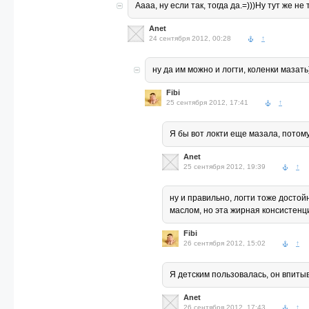
Аааа, ну если так, тогда да.=)))Ну тут же не
Anet
24 сентября 2012, 00:28
↑
ну да им можно и логти, коленки мазать
Fibi
25 сентября 2012, 17:41
↑
Я бы вот локти еще мазала, потому 
Anet
25 сентября 2012, 19:39
↑
ну и правильно, логти тоже достой
маслом, но эта жирная консистенц
Fibi
26 сентября 2012, 15:02
↑
Я детским пользовалась, он впитыв
Anet
26 сентября 2012, 17:43
↑