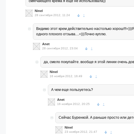
смягчающего крема я еще не использовала))
Ninel
28 сентября 2012, 11:24
↑
Видимо этот крем действительно настолько хорош!!!=))
одного плохого отзыва....=)))Точно куплю.
Anet
28 сентября 2012, 23:04
↑
да, смело покупайте. вообще я этой линии очень дов
Ninel
16 ноября 2012, 16:49
↑
А чем еще пользуетесь?
Anet
16 ноября 2012, 20:25
↑
Сейчас Буренкой. А раньше просто или дет
Ninel
23 ноября 2012, 21:47
↑