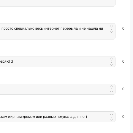
)Я просто специально весь интернет перерыла и не нашла ни
0
еряю! :)
0
0
ским жирным кремом или разные покупала для ног)
0