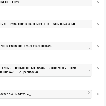
 только для рук…
0
))у кого сухая кожа вообще можно все телом намазать))
0
что кожа на них грубая какая то стала.
0
ны ухода. я раньше пользовалась для этих мест детским
0
ия мне очень не нравилась))
ается очень плохо..=(((
0