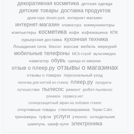
декоративная косметика
детская одежда
детские товары
доставка продуктов
интернет магазин
дрим парк. dream park
интернет-магазин
коммуникаторы
клавиатура
косметика
компьютеры
кофе
кофемашина
КПК
кухонная техника
курьерская доставка
Лошадиная сила
массаж
мебель
меркурий
Мангал
мобильные телефоны
МСК-строй
мультимедиа
обувь
навигатор
одежда из америки
отзывы о магазинах
отзыв о плеер.ру
отзывы о товарах
персональный уход
плеер.ру
пилочка для ногтей из стекла
продукты
пылесос
ремонт
робот-пылесос
путешествие
роникон
сервиса нет
солнцезащитный экран на лобовое стекло
спортивные товары
стеклокерамика
Термо Сэйл
услуги
тренажеры
туфли
утконос
холодильник
электроника
шампунь
шкаф-купе