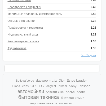
Бытовая техника
2.49
Блог проекта LongTest.ru
2.49
Мобильные телефоны и коммуникаторы
2.48
Отзывы о магазинах
2.34
Парфюмерия и косметика
2.28
Индивидуальный уход
2.28
Компьютерная техника
1.35
Аудиотехника
1.35
Все Разделы
daewoo matiz
Dior
Estee Lauder
Bottega Verde
GPS
LG
Sony-Ericsson
Gloria Jeans
longtest
L’Oreal
автомобили
белье
блоги
Аппетит и Ко
бытовая техника
бытовая химия
варочная панель
витамины