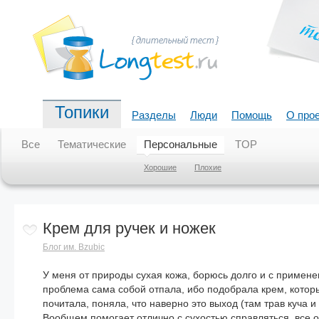
Топики
Разделы
Люди
Помощь
О про
Все
Тематические
Персональные
TOP
Хорошие
Плохие
Крем для ручек и ножек
Блог им. Bzubic
У меня от природы сухая кожа, борюсь долго и с приме
проблема сама собой отпала, ибо подобрала крем, котор
почитала, поняла, что наверно это выход (там трав куча
Вообщем помогает отлично с сухостью справляться, все