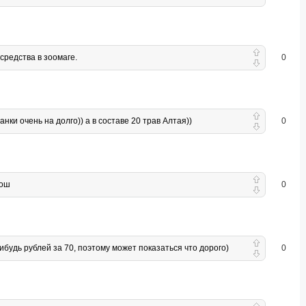
средства в зоомаге.
0
анки очень на долго)) а в составе 20 трав Алтая))
0
рош
0
нибудь рублей за 70, поэтому может показаться что дорого)
0