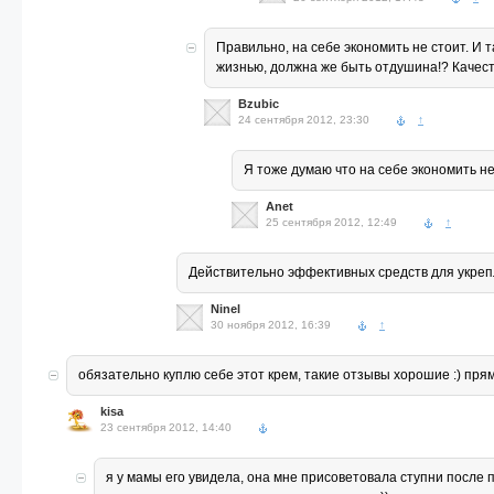
Правильно, на себе экономить не стоит. И
жизнью, должна же быть отдушина!? Качест
Bzubic
24 сентября 2012, 23:30
↑
Я тоже думаю что на себе экономить не
Anet
25 сентября 2012, 12:49
↑
Действительно эффективных средств для укреп
Ninel
30 ноября 2012, 16:39
↑
обязательно куплю себе этот крем, такие отзывы хорошие :) пря
kisa
23 сентября 2012, 14:40
я у мамы его увидела, она мне присоветовала ступни после 