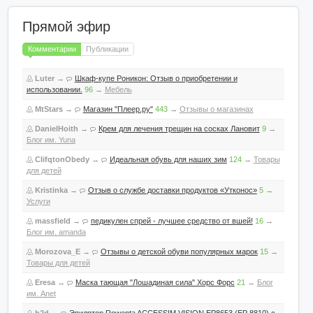
Прямой эфир
Комментарии
Публикации
Luter
→
Шкаф-купе Роникон: Отзыв о приобретении и
использовании.
96
→
Мебель
MtStars
→
Магазин "Плеер.ру"
443
→
Отзывы о магазинах
DanielHoith
→
Крем для лечения трещин на сосках Лановит
9
→
Блог им. Yuna
ClifqtonObedy
→
Идеальная обувь для наших зим
124
→
Товары
для детей
Kristinka
→
Отзыв о службе доставки продуктов «Утконос»
5
→
Услуги
massfield
→
педикулен спрей - лучшее средство от вшей!
16
→
Блог им. amanda
Morozova_E
→
Отзывы о детской обуви популярных марок
15
→
Товары для детей
Eresa
→
Маска тающая "Лошадиная сила" Хорс Форс
21
→
Блог
им. Anet