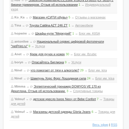
h2d
→
Эпилятор Rowenta ACCESSIM VISION EP8653 (EP 8810) с
бикини-триммером. Отзыв об использовании
1
→
Индивидуальный
уход
Ko_Ka
→
Магазин «СИТИ обувь»
5
→
Отзывы о магазинах
Tina
→
Toyota Caldina AZT 246 ZT
1
→
Автомобили
hopwire
→
Шкафы-купе "Меркурий"
1
→
Блог им. KIISA
antonlive
→
Национальный сервис цифровой фотопечати
"netPrint.ru"
9
→
Услуги
Anet
→
Крем для ручек и ножек
30
→
Блог им. Bzubic
boryn
→
Опасайтесь Биглиона
9
→
Услуги
Ninel
→
что помогает от тяги к алкоголю?
29
→
Блог им. kira
Ninel
→
Шампунь Хорс Форс Лошадиная сила
24
→
Блог им. kisa
Mimma
→
Эллиптический тренажер DOMYOS VE 170 из
Декатлона. Отзыв об использовании.
3
→
Спортивные товары
Yelmuf
→
детское кресло Iseos Neo+ от Bebe Confort
7
→
Товары
для детей
Yelmuf
→
Магазины детской одежды Gloria Jeans
6
→
Товары для
детей
Весь эфир
|
RSS