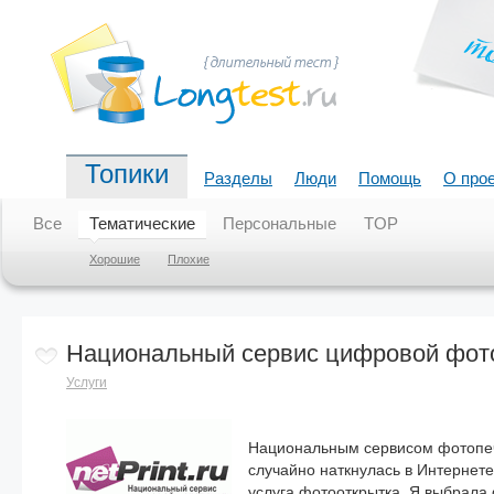
Топики
Разделы
Люди
Помощь
О про
Все
Тематические
Персональные
TOP
Хорошие
Плохие
Национальный сервис цифровой фотопе
Услуги
Национальным сервисом фотопеча
случайно наткнулась в Интернете
услуга фотооткрытка. Я выбрала