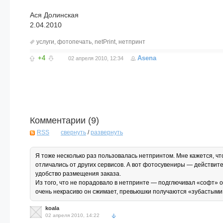
Ася Долинская
2.04.2010
услуги
,
фотопечать
,
netPrint
,
нетпринт
+4
Asena
02 апреля 2010, 12:34
Комментарии (
9
)
RSS
свернуть
/
развернуть
Я тоже несколько раз пользовалась нетпринтом. Мне кажется, что
отличались от других сервисов. А вот фотосувениры — действит
удобство размещения заказа.
Из того, что не порадовало в нетпринте — подглючивал «софт» 
очень некрасиво он сжимает, превьюшки получаются «зубастым
koala
02 апреля 2010, 14:22