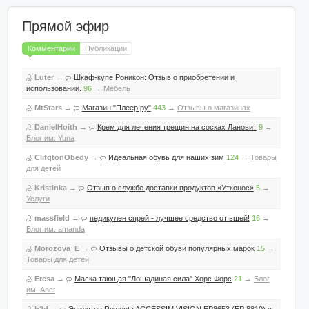
Прямой эфир
Комментарии
Публикации
Luter
→
Шкаф-купе Роникон: Отзыв о приобретении и
использовании.
96
→
Мебель
MtStars
→
Магазин "Плеер.ру"
443
→
Отзывы о магазинах
DanielHoith
→
Крем для лечения трещин на сосках Лановит
9
→
Блог им. Yuna
ClifqtonObedy
→
Идеальная обувь для наших зим
124
→
Товары
для детей
Kristinka
→
Отзыв о службе доставки продуктов «Утконос»
5
→
Услуги
massfield
→
педикулен спрей - лучшее средство от вшей!
16
→
Блог им. amanda
Morozova_E
→
Отзывы о детской обуви популярных марок
15
→
Товары для детей
Eresa
→
Маска тающая "Лошадиная сила" Хорс Форс
21
→
Блог
им. Anet