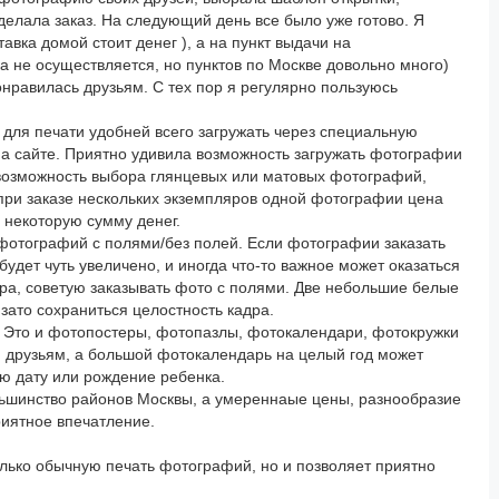
делала заказ. На следующий день все было уже готово. Я
тавка домой стоит денег ), а на пункт выдачи на
а не осуществляется, но пунктов по Москве довольно много)
онравилась друзьям. С тех пор я регулярно пользуюсь
для печати удобней всего загружать через специальную
на сайте. Приятно удивила возможность загружать фотографии
 возможность выбора глянцевых или матовых фотографий,
 при заказе нескольких экземпляров одной фотографии цена
 некоторую сумму денег.
фотографий с полями/без полей. Если фотографии заказать
будет чуть увеличено, и иногда что-то важное может оказаться
ра, советую заказывать фото с полями. Две небольшие белые
зато сохраниться целостность кадра.
. Это и фотопостеры, фотопазлы, фотокалендари, фотокружки
и друзьям, а большой фотокалендарь на целый год может
ую дату или рождение ребенка.
льшинство районов Москвы, а умереннаые цены, разнообразие
риятное впечатление.
олько обычную печать фотографий, но и позволяет приятно