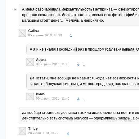
А меня разочаровала меркантильность Нетпринта — с некоторого 
пропала возможность бесплатного «самовывоза» фотографий и су
магазины стоит денег… Мелочь, а неприятно.
Galina
05 апреля 2010, 23:38
А я и не знала! Последний раз в прошлом году заказывала. О
Asena
06 апреля 2010, 11:45
↑
Да, кстати, мне вообще не нравится, когда нет возможности 
какая-то бонусная система, и можно, вроде как, накопленны
koala
06 апреля 2010, 11:46
↑
да вообще стоимость доставки так или иначе включена почти в л
действительно есть система бонусов — оформляешь заказы, а они 
Thide
28 июля 2010, 01:32