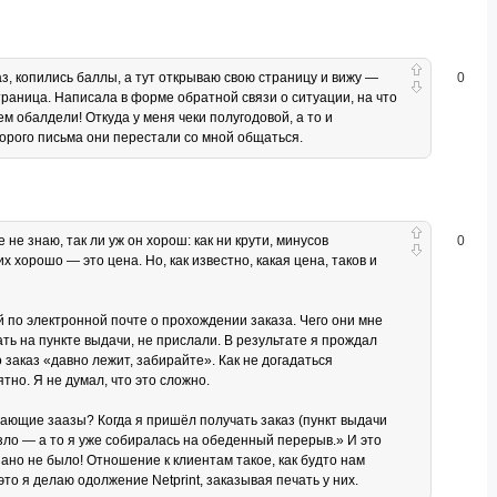
аз, копились баллы, а тут открываю свою страницу и вижу —
0
траница. Написала в форме обратной связи о ситуации, на что
м обалдели! Откуда у меня чеки полугодовой, а то и
торого письма они перестали со мной общаться.
не знаю, так ли уж он хорош: как ни крути, минусов
0
 хорошо — это цена. Но, как известно, какая цена, таков и
й по электронной почте о прохождении заказа. Чего они мне
ть на пункте выдачи, не прислали. В результате я прождал
о заказ «давно лежит, забирайте». Как не догадаться
тно. Я не думал, что это сложно.
дающие заазы? Когда я пришёл получать заказ (пункт выдачи
везло — а то я уже собиралась на обеденный перерыв.» И это
зано не было! Отношение к клиентам такое, как будто нам
то я делаю одолжение Netprint, заказывая печать у них.