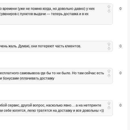
времени (уже не помню когда, но довольно давно) у них
0
вениров с пунктов выдачи — теперь доставка и в их
чень жаль. Думаю, они потереют часть клиентов.
0
бесплатного самовывоза где бы то ни было. Но там сейчас есть
0
ми бонусами оплачивать доставку
юбой сервис, другой вопрос, насколько явно… а на нетпринте
0
себе копятся, легко тратятся на доставку и все довольны =))