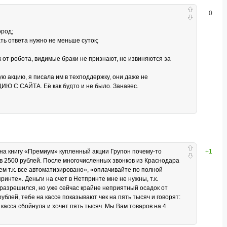
0
ород;
ь ответа нужно не меньше суток;
 от робота, видимые браки не признают, не извиняются за
ю акцию, я писала им в техподдержку, они даже не
 С САЙТА. Её как будто и не было. Занавес.
н на книгу «Премиум» купленный акции Групон почему-то
+1
в 2500 рублей. После многочисленных звонков из Краснодара
ем т.к. все автоматизировано», «оплачивайте по полной
ринте». Деньги на счет в Нетпринте мне не нужны, т.к.
 разрешился, но уже сейчас крайне неприятный осадок от
рублей, тебе на кассе показывают чек на пять тысяч и говорят:
 касса сбойнула и хочет пять тысяч. Мы Вам товаров на 4