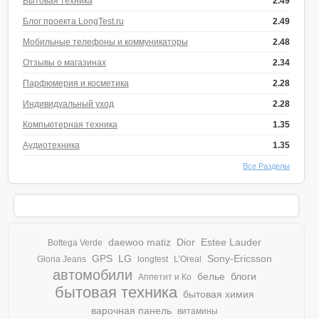
Бытовая техника
2.49
Блог проекта LongTest.ru
2.49
Мобильные телефоны и коммуникаторы
2.48
Отзывы о магазинах
2.34
Парфюмерия и косметика
2.28
Индивидуальный уход
2.28
Компьютерная техника
1.35
Аудиотехника
1.35
Все Разделы
daewoo matiz
Dior
Estee Lauder
Bottega Verde
GPS
LG
Sony-Ericsson
Gloria Jeans
longtest
L’Oreal
автомобили
белье
блоги
Аппетит и Ко
бытовая техника
бытовая химия
варочная панель
витамины