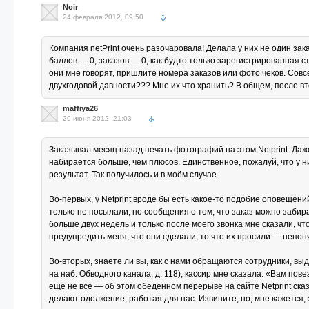
Noir
24 февраля 2012, 09:50
Компания netPrint очень разочаровала! Делала у них не один зак
баллов — 0, заказов — 0, как будто только зарегистрированная с
они мне говорят, пришлите номера заказов или фото чеков. Совсе
двухгодовой давности??? Мне их что хранить? В общем, после в
maffiya26
29 июня 2012, 21:03
Заказывал месяц назад печать фотографий на этом Netprint. Даже 
набирается больше, чем плюсов. Единственное, пожалуй, что у них
результат. Так получилось и в моём случае.
Во-первых, у Netprint вроде бы есть какое-то подобие оповещени
только не посылали, но сообщения о том, что заказ можно забира
больше двух недель и только после моего звонка мне сказали, чт
предупредить меня, что они сделали, то что их просили — непоня
Во-вторых, знаете ли вы, как с нами обращаются сотрудники, вы
на наб. Обводного канала, д. 118), кассир мне сказала: «Вам по
ещё не всё — об этом обеденном перерыве на сайте Netprint ска
делают одолжение, работая для нас. Извините, но, мне кажется, э