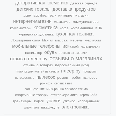
декоративная косметика
детская одежда
детские товары
доставка продуктов
интернет магазин
дрим парк. dream park
интернет-магазин
коммуникаторы
клавиатура
косметика
компьютеры
кофе
кофемашина
КПК
кухонная техника
курьерская доставка
Лошадиная сила
массаж
мебель
меркурий
Мангал
мобильные телефоны
МСК-строй
мультимедиа
обувь
навигатор
одежда из америки
отзывы о магазинах
отзыв о плеер.ру
отзывы о товарах
персональный уход
плеер.ру
пилочка для ногтей из стекла
продукты
пылесос
ремонт
робот-пылесос
путешествие
роникон
сервиса нет
солнцезащитный экран на лобовое стекло
спортивные товары
стеклокерамика
Термо Сэйл
услуги
тренажеры
туфли
утконос
холодильник
электроника
шампунь
шкаф-купе