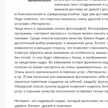
написала текст поздравления и с
заказала доставку не домой ( дос
м.Комсомольская в «Цифроград»(сейчас туда уже доставк
Надо отметить, что открытка оказалось очень удачной и п
услугами «Нетпринта».
Чаще всего я заказываю печать фотографий. Фотографии 
программу «нетпринт-экспресс», которую можно скачать 
папками. Среди плюсов хорошее качество бумаги Кодак,
достаточный выбор размеров, и умеренная цена. Кстати,
изменяется в меньшую сторону, что позволяет сэкономить
Советую обратить ваше внимание на особенность заказа 
без полей, то они будут обрезаны с боков, а изображение 
за пределами кадра. Во избежание потери фрагмента кад
полоски по бокам смотрятся не очень привлекательно, но 
Очень много оригинального в перечне услуг «Нетпринта»
и пр. Я уже несколько раз заказывала фотомагниты себе 
оказаться памятным подарком на юбилей, свадьбу, кругл
Обширный список пунктов выдачи позволяет охватить бо
услуг и хорошее качество исполнения оставляет только п
Нетпринт -это надежный сервис, который выполняет не т
удивить близких, друзей и знакомых.