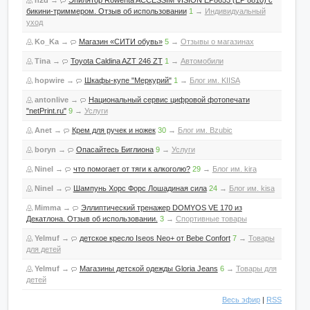
h2d
→
Эпилятор Rowenta ACCESSIM VISION EP8653 (EP 8810) с
бикини-триммером. Отзыв об использовании
1
→
Индивидуальный
уход
Ko_Ka
→
Магазин «СИТИ обувь»
5
→
Отзывы о магазинах
Tina
→
Toyota Caldina AZT 246 ZT
1
→
Автомобили
hopwire
→
Шкафы-купе "Меркурий"
1
→
Блог им. KIISA
antonlive
→
Национальный сервис цифровой фотопечати
"netPrint.ru"
9
→
Услуги
Anet
→
Крем для ручек и ножек
30
→
Блог им. Bzubic
boryn
→
Опасайтесь Биглиона
9
→
Услуги
Ninel
→
что помогает от тяги к алкоголю?
29
→
Блог им. kira
Ninel
→
Шампунь Хорс Форс Лошадиная сила
24
→
Блог им. kisa
Mimma
→
Эллиптический тренажер DOMYOS VE 170 из
Декатлона. Отзыв об использовании.
3
→
Спортивные товары
Yelmuf
→
детское кресло Iseos Neo+ от Bebe Confort
7
→
Товары
для детей
Yelmuf
→
Магазины детской одежды Gloria Jeans
6
→
Товары для
детей
Весь эфир
|
RSS