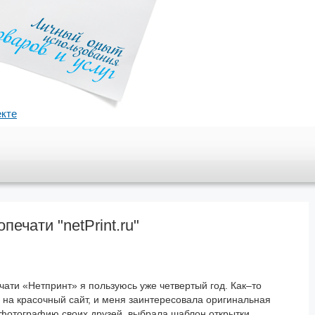
екте
чати "netPrint.ru"
ти «Нетпринт» я пользуюсь уже четвертый год. Как–то
 на красочный сайт, и меня заинтересовала оригинальная
 фотографию своих друзей, выбрала шаблон открытки,