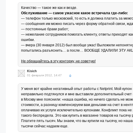
Качество — такое же как и везде.
Обслуживание — самое ужасное какое встречала где-либо:
— телефон только московский, то есть я должна платить за межг
— сообщения им можно писать через форму обратной связи, ждат
— постоянные браки работ;
— нежелание сотрудников помогать клиенту, ответы приходят как
ошибки.
— вчера (30 января 2012) был вообще ужас! Выложили непонятну
попытались разъяснить… а после… ВООБЩЕ УДАЛИЛИ ЭТУ АКЦИЮ
Не обращайтесь в эту конторку, не советую!
Kisich
01 февраля 2012, 14:47
У меня вот крайне негативный опыт работы с Netprint. Мой купо
неправильно подтянулся и мне выставили дополнительный счет 
в Москву мне пояснили: «наша ошибка, но ничего сделать не мож
стоимости, а разницу компенсируем вам деньгами на счет в нентп
оплачиваю их услуги исключительно купонами. Конфликт пока не
такого беспредела. Это как купить в магазине товаров на тысячу 
Платите пять тысяч. Мы знаем, что вы купили на тысячу, но наша
тысячи сейчас надаем еще.