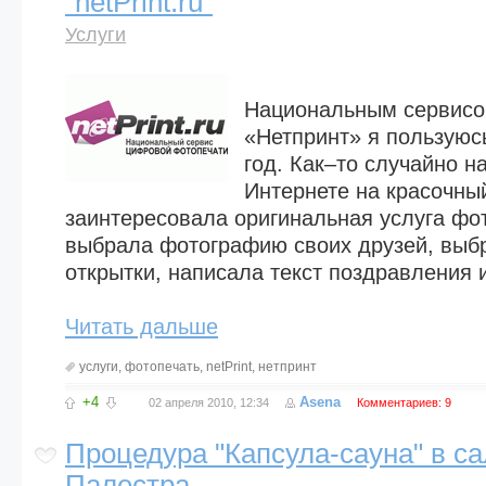
"netPrint.ru"
Услуги
Национальным сервисо
«Нетпринт» я пользуюс
год. Как–то случайно н
Интернете на красочный
заинтересовала оригинальная услуга фо
выбрала фотографию своих друзей, выб
открытки, написала текст поздравления и
Читать дальше
услуги
,
фотопечать
,
netPrint
,
нетпринт
+4
Asena
02 апреля 2010, 12:34
Комментариев: 9
Процедура "Капсула-сауна" в с
Палестра