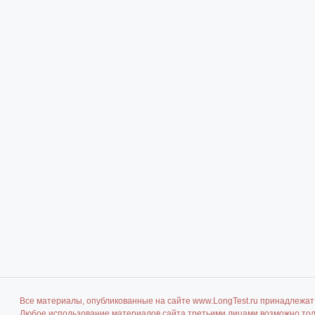
Все материалы, опубликованные на сайте www.LongTest.ru принадлежат 
Любое использование материалов сайта третьими лицами возможно толь