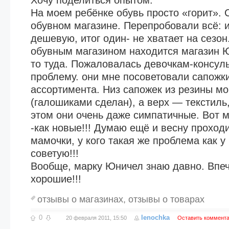
Хочу поделиться опытом.
На моем ребёнке обувь просто «горит».
обувном магазине. Перепробовали всё: и
дешевую, итог один- не хватает на сезо
обувным магазином находится магазин Ю
то туда. Пожаловалась девочкам-консул
проблему. они мне посоветовали сапожки
ассортимента. Низ сапожек из резины м
(галошиками сделан), а верх — текстиль
этом они очень даже симпатичные. Вот 
-как новые!!! Думаю ещё и весну проходи
мамочки, у кого такая же проблема как у
советую!!!
Вообще, марку Юничел знаю давно. Впе
хорошие!!!
отзывы о магазинах
,
отзывы о товарах
0
lenochka
20 февраля 2011, 15:50
Оставить коммент