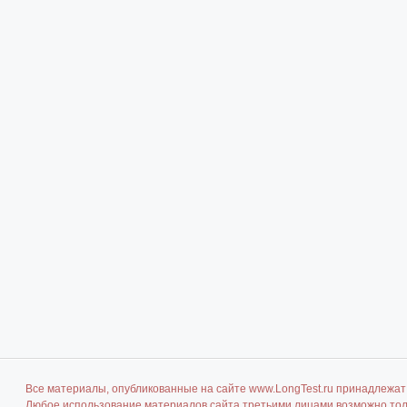
Все материалы, опубликованные на сайте www.LongTest.ru принадлежат 
Любое использование материалов сайта третьими лицами возможно толь