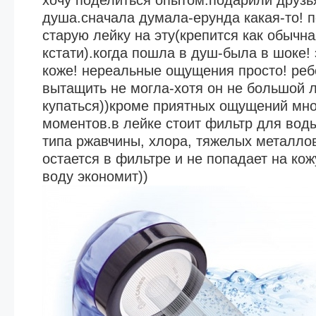
хочу поделиться опытом.подарили друзь
душа.сначала думала-ерунда какая-то! 
старую лейку на эту(крепится как обычн
кстати).когда пошла в душ-была в шоке! 
коже! нереальные ощущения просто! реб
вытащить не могла-хотя он не большой 
купаться))кроме приятных ощущений мно
моментов.в лейке стоит фильтр для воды.
типа ржавчины, хлора, тяжелых металлов
остается в фильтре и не попадает на кож
воду экономит))