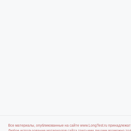
Все материалы, опубликованные на сайте www.LongTest.ru принадлежат 
Любое использование материалов сайта третьими лицами возможно толь