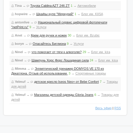
Tina
→
Toyota Caldina AZT 246 ZT
1
→
Автомобили
hopwire
→
Шкафы-купе "Меркурий"
1
→
Блог им. KIISA
antonlive
→
Национальный сервис цифровой фотопечати
"netPrint.ru"
9
→
Услуги
Anet
→
Крем для ручек и ножек
30
→
Блог им. Bzubic
boryn
→
Опасайтесь Биглиона
9
→
Услуги
Ninel
→
что помогает от тяги к алкоголю?
29
→
Блог им. kira
Ninel
→
Шампунь Хорс Форс Лошадиная сила
24
→
Блог им. kisa
Mimma
→
Эллиптический тренажер DOMYOS VE 170 из
Декатлона. Отзыв об использовании.
3
→
Спортивные товары
Yelmuf
→
детское кресло Iseos Neo+ от Bebe Confort
7
→
Товары
для детей
Yelmuf
→
Магазины детской одежды Gloria Jeans
6
→
Товары для
детей
Весь эфир
|
RSS