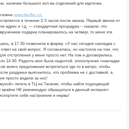
и, наличие большого кол-ва отделений для карточек,
агазине
www.dkoffer.ru/.
твляется в течение 2-3 часов после заказа. Первый звонок от
ли адрес и т.д. — стандартная процедура – сказали, что
 с вручением подарка планировалось на четверг, то меня эти
шись, в 17.30 позвонила в фирму. «У нас сегодня накладка с
твет на свой вопрос. Я согласилась, но настояла на том, что
 для отступления у меня просто нет. На том и договорились.
оло 14.30. Радость моя была недолгой: злополучная «накладка
ле моего предложения встретиться где-то в метро, чтобы
сле раздумья выяснилось, что проблема не с доставкой, а,
ня просто водили за нос!
«мухой» лететь в ТЦ на Таганке, чтобы найти подходящий
му крайне НЕ рекомендую обращаться в данный интернет-
 испортите себе настроение и нервы!