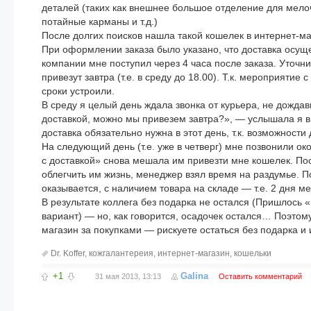
деталей (таких как внешнее большое отделение для мелоч
потайные карманы и т.д.)
После долгих поисков нашла такой кошелек в интернет-м
При оформлении заказа было указано, что доставка осущес
компании мне поступил через 4 часа после заказа. Уточни
привезут завтра (т.е. в среду до 18.00). Т.к. мероприятие
сроки устроили.
В среду я целый день ждала звонка от курьера, не дождав
доставкой, можно мы привезем завтра?», — услышала я в о
доставка обязательно нужна в этот день, т.к. возможности
На следующий день (т.е. уже в четверг) мне позвонили ок
с доставкой» снова мешала им привезти мне кошелек. Пос
облегчить им жизнь, менеджер взял время на раздумье. По
оказывается, с наличием товара на складе — т.е. 2 дня ме
В результате коллега без подарка не остался (Пришлось 
вариант) — но, как говорится, осадочек остался… Поэто
магазин за покупками — рискуете остаться без подарка и
Dr. Koffer
,
кожгалантереия
,
интернет-магазин
,
кошельки
+1
Galina
31 мая 2013, 13:13
Оставить комментарий