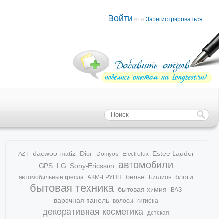
Войти
или
Зарегистрироваться
daewoo matiz
Dior
Estee Lauder
AZT
Domyos
Electrolux
автомобили
GPS
LG
Sony-Ericsson
белье
блоги
автомобильные кресла
АКМ-ГРУПП
Биглион
бытовая техника
бытовая химия
ВАЗ
варочная панель
волосы
гигиена
декоративная косметика
детская