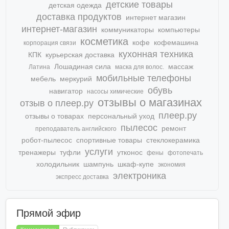
детские товары
детская одежда
доставка продуктов
интернет магазин
интернет-магазин
коммуникаторы
компьютеры
косметика
кофе
кофемашина
корпорация связи
кухонная техника
КПК
курьерская доставка
Лошадиная сила
массаж
Латина
маска для волос.
мобильные телефоны
мебель
меркурий
обувь
навигатор
насосы химические
отзывы о магазинах
отзыв о плеер.ру
плеер.ру
отзывы о товарах
персональный уход
пылесос
ремонт
преподаватель английского
робот-пылесос
спортивные товары
стеклокерамика
услуги
тренажеры
туфли
утконос
фены
фотопечать
холодильник
шампунь
шкаф-купе
экономия
электроника
экспресс доставка
Прямой эфир