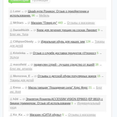
Комментарии
Публикации
Luter
→
Шкаф-купе Роникон: Отзыв о приобретении и
использовании.
96
→
Мебель
MtStars
→
Магазин "Плеер.ру"
443
→
Отзывы о магазинах
DanielHoith
→
Крем для лечения трещин на сосках Лановит
9
→
Блог им. Yuna
ClifqtonObedy
→
Идеальная обувь для наших зим
124
→
Товары
для детей
Kristinka
→
Отзыв о службе доставки продуктов «Утконос»
5
→
Услуги
massfield
→
педикулен спрей - лучшее средство от вшей!
16
→
Блог им. amanda
Morozova_E
→
Отзывы о детской обуви популярных марок
15
→
Товары для детей
Eresa
→
Маска тающая "Лошадиная сила" Хорс Форс
21
→
Блог
им. Anet
h2d
→
Эпилятор Rowenta ACCESSIM VISION EP8653 (EP 8810) с
бикини-триммером. Отзыв об использовании
1
→
Индивидуальный
уход
Ko_Ka
→
Магазин «СИТИ обувь»
5
→
Отзывы о магазинах