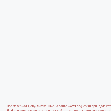
Все материалы, опубликованные на сайте www.LongTest.ru принадлежат 
Любое использование материалов сайта третьими лицами возможно толь