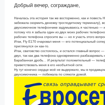
Добрый вечер, сограждане,
Началась эта история так же восторженно, как и повесть 
забежала скормить денежку троглодитному терминалу), вс
двухсимочном телефончике задумываюсь я частенько — и 
потому что я забыла один из двух моих рабочих телефоно
рабочих телефона спросите вы — но я участь этого вопро
Итак, Fly E170 очаровал меня — его потенциальный соперн
приглянулся он как-то.
Итак, сватовство состоялось, и остался главный вопрос —
двух, так как два телефона одновременно разбазаривать н
Барабанная дробь… И результат положительный — телефо
приветствовать меня в его необъятной сети.
Ну тут конечно сердце моё не выдержало, мы в продавцо
двухсимочника — побежала по слякоти домой.