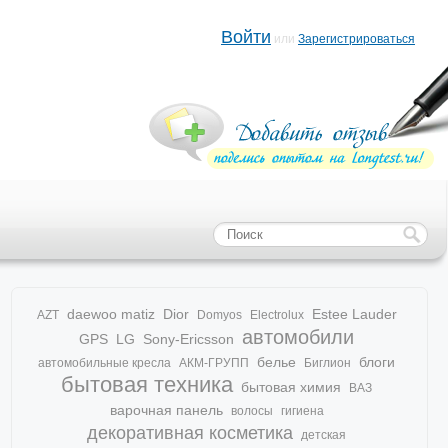
Войти
или
Зарегистрироваться
daewoo matiz
Dior
Estee Lauder
AZT
Domyos
Electrolux
автомобили
GPS
LG
Sony-Ericsson
белье
блоги
автомобильные кресла
АКМ-ГРУПП
Биглион
бытовая техника
бытовая химия
ВАЗ
варочная панель
волосы
гигиена
декоративная косметика
детская