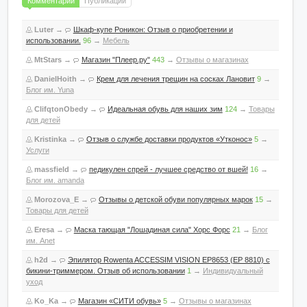
Комментарии
Публикации
Luter
→
Шкаф-купе Роникон: Отзыв о приобретении и
использовании.
96
→
Мебель
MtStars
→
Магазин "Плеер.ру"
443
→
Отзывы о магазинах
DanielHoith
→
Крем для лечения трещин на сосках Лановит
9
→
Блог им. Yuna
ClifqtonObedy
→
Идеальная обувь для наших зим
124
→
Товары
для детей
Kristinka
→
Отзыв о службе доставки продуктов «Утконос»
5
→
Услуги
massfield
→
педикулен спрей - лучшее средство от вшей!
16
→
Блог им. amanda
Morozova_E
→
Отзывы о детской обуви популярных марок
15
→
Товары для детей
Eresa
→
Маска тающая "Лошадиная сила" Хорс Форс
21
→
Блог
им. Anet
h2d
→
Эпилятор Rowenta ACCESSIM VISION EP8653 (EP 8810) с
бикини-триммером. Отзыв об использовании
1
→
Индивидуальный
уход
Ko_Ka
→
Магазин «СИТИ обувь»
5
→
Отзывы о магазинах