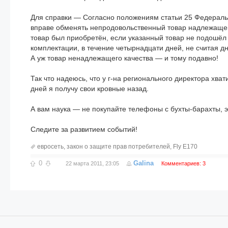
Для справки — Согласно положениям статьи 25 Федераль
вправе обменять непродовольственный товар надлежащего 
товар был приобретён, если указанный товар не подошёл 
комплектации, в течение четырнадцати дней, не считая дн
А уж товар ненадлежащего качества — и тому подавно!
Так что надеюсь, что у г-на регионального директора хва
дней я получу свои кровные назад.
А вам наука — не покупайте телефоны с бухты-барахты, эт
Следите за развитием событий!
евросеть
,
закон о защите прав потребителей
,
Fly E170
0
Galina
22 марта 2011, 23:05
Комментариев: 3