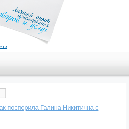
екте
как поспорила Галина Никитична с