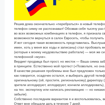
Решив дома окончательно «перебраться» в новый телефон
телефон симку не распознавал! Обозвав себя тысячу раз 
во всех возможных комбинациях в телефон, я признала с
возможности вернуться в салон Евросеть, чтобы получить 
И вот сегодня такая возможность представилась. Выслуша
имен, хоть у меня все ходы и записаны) стал пробовать м
(которые к моему неудовольствию работали) — моя же сим
телефонной «мухе».
Вердикт продавца был прост, но жесток — Ваша симка за
в принципе. Естественно мой протест («Позвольте, но она
В качестве решения проблемы мне был предложен только 
как говорится, осадочек остался, и выбирать другой теле
оригинальному (ой, простите, региональному) директору (
зрители аплодируют, аплодируют, кончили аплодировать)
на тех. экспертизу или написать рекламацию — но никаких
забыли).
Собственно последним вариантом я и воспользовалась, в
Ответ мне обещали дать в течение 7 дней.