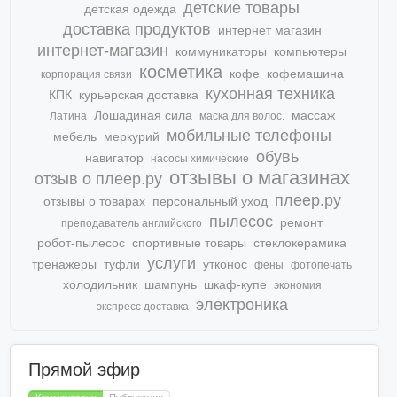
детские товары
детская одежда
доставка продуктов
интернет магазин
интернет-магазин
коммуникаторы
компьютеры
косметика
кофе
кофемашина
корпорация связи
кухонная техника
КПК
курьерская доставка
Лошадиная сила
массаж
Латина
маска для волос.
мобильные телефоны
мебель
меркурий
обувь
навигатор
насосы химические
отзывы о магазинах
отзыв о плеер.ру
плеер.ру
отзывы о товарах
персональный уход
пылесос
ремонт
преподаватель английского
робот-пылесос
спортивные товары
стеклокерамика
услуги
тренажеры
туфли
утконос
фены
фотопечать
холодильник
шампунь
шкаф-купе
экономия
электроника
экспресс доставка
Прямой эфир