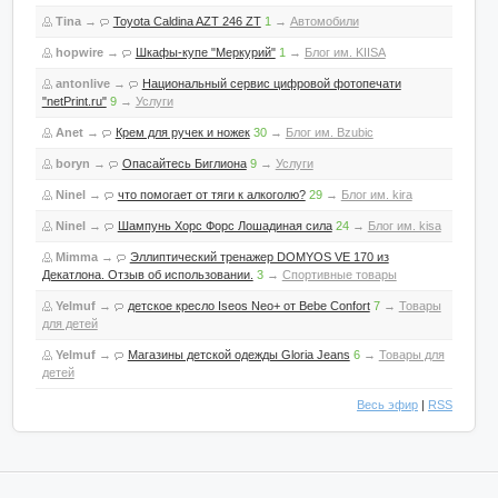
Tina
→
Toyota Caldina AZT 246 ZT
1
→
Автомобили
hopwire
→
Шкафы-купе "Меркурий"
1
→
Блог им. KIISA
antonlive
→
Национальный сервис цифровой фотопечати
"netPrint.ru"
9
→
Услуги
Anet
→
Крем для ручек и ножек
30
→
Блог им. Bzubic
boryn
→
Опасайтесь Биглиона
9
→
Услуги
Ninel
→
что помогает от тяги к алкоголю?
29
→
Блог им. kira
Ninel
→
Шампунь Хорс Форс Лошадиная сила
24
→
Блог им. kisa
Mimma
→
Эллиптический тренажер DOMYOS VE 170 из
Декатлона. Отзыв об использовании.
3
→
Спортивные товары
Yelmuf
→
детское кресло Iseos Neo+ от Bebe Confort
7
→
Товары
для детей
Yelmuf
→
Магазины детской одежды Gloria Jeans
6
→
Товары для
детей
Весь эфир
|
RSS