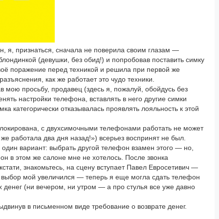
, я, признаться, сначала не поверила своим глазам —
блондинкой (девушки, без обид!) и попробовав поставить симку
воё поражение перед техникой и решила при первой же
разъяснения, как же работает это чудо техники.
в мою просьбу, продавец (здесь я, пожалуй, обойдусь без
енять настройки телефона, вставлять в него другие симки
ка категорически отказывалась проявлять лояльность к этой
блокирована, с двухсимочными телефонами работать не может
 же работала два дня назад!») всерьез воспринят не был.
один вариант: выбрать другой телефон взамен этого — но,
фон в этом же салоне мне не хотелось. После звонка
кстати, знакомьтесь, на сцену вступает Павел Евросетивич —
, выбор мой увеличился — теперь я еще могла сдать телефон
 денег (ни вечером, ни утром — а про стулья все уже давно
ыдвинув в письменном виде требование о возврате денег.