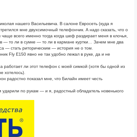
Николая нашего Васильевича. В салоне Евросеть (куда я
третился мне двухсимочный телефончик. А надо сказать, что о
чаще всего именно тогда когда шеф раздирает меня в клочья,
в — то ли в сумке — то ли в кармане куртки… Зачем мне два
са — стать риторическим — история не о том.
ик Fly E150 явно не так удобно лежал в руке, да и не
 а работает ли этот телефон с моей симкой (хотя бы одной из
е хотелось).
н радостно показал мне, что Билайн имеет честь
м ударили по рукам — и я, радостный обладатель новенького