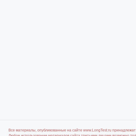
Все материалы, опубликованные на сайте www.LongTest.ru принадлежат 
Любое использование материалов сайта третьими лицами возможно толь