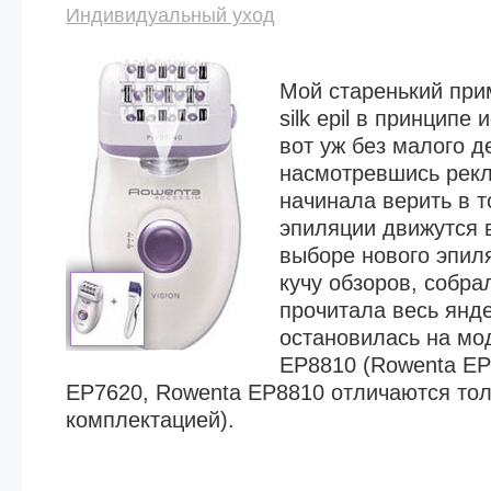
Индивидуальный уход
Мой старенький при
silk epil в принципе
вот уж без малого де
насмотревшись рек
начинала верить в т
эпиляции движутся 
выборе нового эпил
кучу обзоров, собра
прочитала весь янде
остановилась на мо
EP8810 (Rowenta EP
EP7620, Rowenta EP8810 отличаются тол
комплектацией).