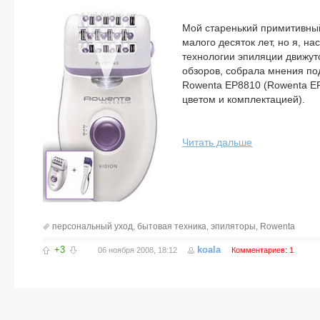
Мой старенький примитивный 
малого десяток лет, но я, н
технологии эпиляции движут
обзоров, собрала мнения под
Rowenta EP8810 (Rowenta EP
цветом и комплектацией).
Читать дальше
персональный уход
,
бытовая техника
,
эпиляторы
,
Rowenta
+3
koala
06 ноября 2008, 18:12
Комментариев: 1