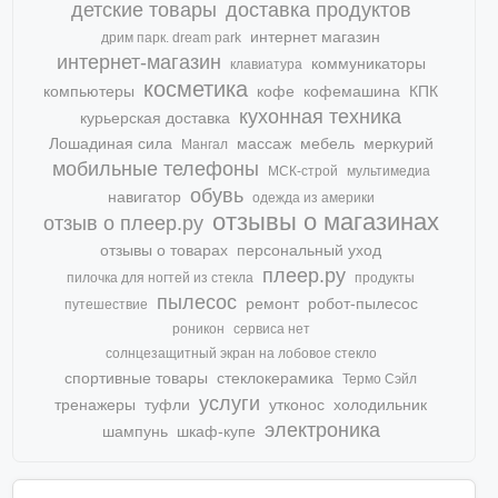
детские товары
доставка продуктов
интернет магазин
дрим парк. dream park
интернет-магазин
коммуникаторы
клавиатура
косметика
компьютеры
кофе
кофемашина
КПК
кухонная техника
курьерская доставка
Лошадиная сила
массаж
мебель
меркурий
Мангал
мобильные телефоны
МСК-строй
мультимедиа
обувь
навигатор
одежда из америки
отзывы о магазинах
отзыв о плеер.ру
отзывы о товарах
персональный уход
плеер.ру
пилочка для ногтей из стекла
продукты
пылесос
ремонт
робот-пылесос
путешествие
роникон
сервиса нет
солнцезащитный экран на лобовое стекло
спортивные товары
стеклокерамика
Термо Сэйл
услуги
тренажеры
туфли
утконос
холодильник
электроника
шампунь
шкаф-купе