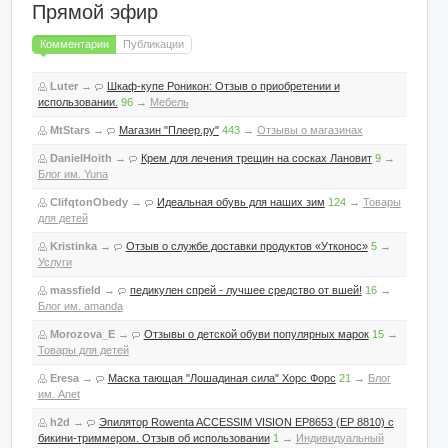
Прямой эфир
Комментарии
Публикации
Luter
→
Шкаф-купе Роникон: Отзыв о приобретении и
использовании.
96
→
Мебель
MtStars
→
Магазин "Плеер.ру"
443
→
Отзывы о магазинах
DanielHoith
→
Крем для лечения трещин на сосках Лановит
9
→
Блог им. Yuna
ClifqtonObedy
→
Идеальная обувь для наших зим
124
→
Товары
для детей
Kristinka
→
Отзыв о службе доставки продуктов «Утконос»
5
→
Услуги
massfield
→
педикулен спрей - лучшее средство от вшей!
16
→
Блог им. amanda
Morozova_E
→
Отзывы о детской обуви популярных марок
15
→
Товары для детей
Eresa
→
Маска тающая "Лошадиная сила" Хорс Форс
21
→
Блог
им. Anet
h2d
→
Эпилятор Rowenta ACCESSIM VISION EP8653 (EP 8810) с
бикини-триммером. Отзыв об использовании
1
→
Индивидуальный