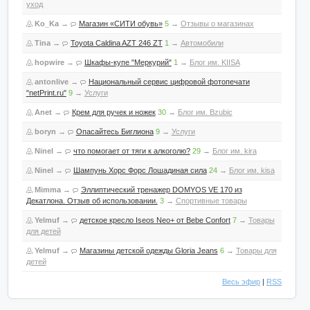
уход
Ko_Ka
→
Магазин «СИТИ обувь»
5
→
Отзывы о магазинах
Tina
→
Toyota Caldina AZT 246 ZT
1
→
Автомобили
hopwire
→
Шкафы-купе "Меркурий"
1
→
Блог им. KIISA
antonlive
→
Национальный сервис цифровой фотопечати
"netPrint.ru"
9
→
Услуги
Anet
→
Крем для ручек и ножек
30
→
Блог им. Bzubic
boryn
→
Опасайтесь Биглиона
9
→
Услуги
Ninel
→
что помогает от тяги к алкоголю?
29
→
Блог им. kira
Ninel
→
Шампунь Хорс Форс Лошадиная сила
24
→
Блог им. kisa
Mimma
→
Эллиптический тренажер DOMYOS VE 170 из
Декатлона. Отзыв об использовании.
3
→
Спортивные товары
Yelmuf
→
детское кресло Iseos Neo+ от Bebe Confort
7
→
Товары
для детей
Yelmuf
→
Магазины детской одежды Gloria Jeans
6
→
Товары для
детей
Весь эфир
|
RSS