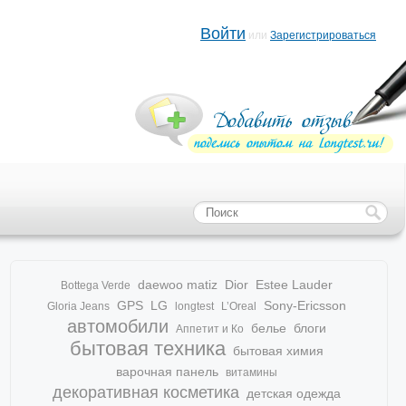
Войти
или
Зарегистрироваться
daewoo matiz
Dior
Estee Lauder
Bottega Verde
GPS
LG
Sony-Ericsson
Gloria Jeans
longtest
L’Oreal
автомобили
белье
блоги
Аппетит и Ко
бытовая техника
бытовая химия
варочная панель
витамины
декоративная косметика
детская одежда