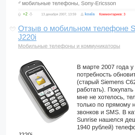
мобильные телефоны
,
Sony-Ericsson
+2
koala
13 декабря 2007, 13:59
Комментариев: 3
Отзыв о мобильном телефоне S
J220i
Мобильные телефоны и коммуникаторы
В марте 2007 года у
потребность обнови
(старый Siemens С6
работать). Покупать
мне не хотелось, т
только по прямому 
звонков и SMS. В ка
Sunrise нашелся де
1940 рублей) телефо
J220i.