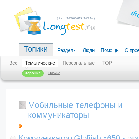
Топики
Разделы
Люди
Помощь
О про
Все
Тематические
Персональные
TOP
Хорошие
Плохие
Мобильные телефоны и
коммуникаторы
Коммуникатор Glofiish x650 - от