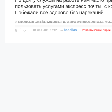
По долгу службы на работе нам часто пр
пользовать услугами экспресс почты, с 
Побежали все здорово без нареканий.
курьерская служба
,
курьерская доставка
,
экспресс доставка
,
курь
-1
babellas
04 мая 2011, 17:42
Оставить комментарий