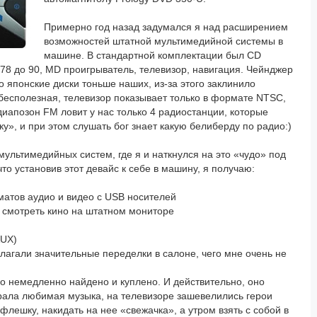
Примерно год назад задумался я над расширением
возможностей штатной мультимедийной системы в
машине. В стандартной комплектации был CD
78 до 90, MD проигрыватель, телевизор, навигация. Чейнджер
о японские диски тоньше наших, из-за этого заклинило
бесполезная, телевизор показывает только в формате NTSC,
диапозон FM ловит у нас только 4 радиостанции, которые
», и при этом слушать бог знает какую белиберду по радио:)
льтимедийных систем, где я и наткнулся на это «чудо» под
то установив этот девайс к себе в машину, я получаю:
атов аудио и видео с USB носителей
 смотреть кино на штатном мониторе
AUX)
олагали значительные переделки в салоне, чего мне очень не
ло немедленно найдено и куплено. И действительно, оно
рала любимая музыка, на телевизоре зашевелились герои
лешку, накидать на нее «свежачка», а утром взять с собой в