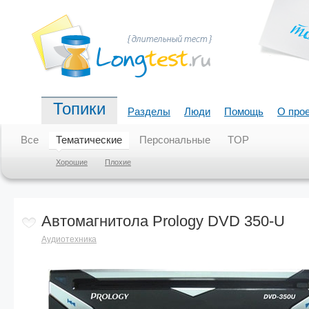
Топики
Разделы
Люди
Помощь
О про
Все
Тематические
Персональные
TOP
Хорошие
Плохие
Автомагнитола Prology DVD 350-U
Аудиотехника