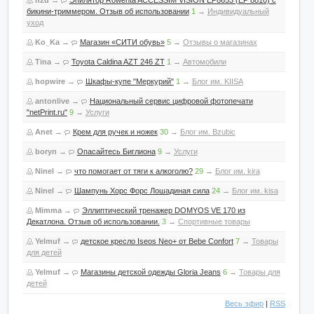
h2d
→
Эпилятор Rowenta ACCESSIM VISION EP8653 (EP 8810) с
бикини-триммером. Отзыв об использовании
1
→
Индивидуальный
уход
Ko_Ka
→
Магазин «СИТИ обувь»
5
→
Отзывы о магазинах
Tina
→
Toyota Caldina AZT 246 ZT
1
→
Автомобили
hopwire
→
Шкафы-купе "Меркурий"
1
→
Блог им. KIISA
antonlive
→
Национальный сервис цифровой фотопечати
"netPrint.ru"
9
→
Услуги
Anet
→
Крем для ручек и ножек
30
→
Блог им. Bzubic
boryn
→
Опасайтесь Биглиона
9
→
Услуги
Ninel
→
что помогает от тяги к алкоголю?
29
→
Блог им. kira
Ninel
→
Шампунь Хорс Форс Лошадиная сила
24
→
Блог им. kisa
Mimma
→
Эллиптический тренажер DOMYOS VE 170 из
Декатлона. Отзыв об использовании.
3
→
Спортивные товары
Yelmuf
→
детское кресло Iseos Neo+ от Bebe Confort
7
→
Товары
для детей
Yelmuf
→
Магазины детской одежды Gloria Jeans
6
→
Товары для
детей
Весь эфир
|
RSS