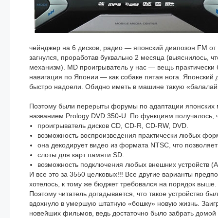
чейнджер на 6 дисков, радио — японский диапозон FM от 
загнулся, проработав буквально 2 месяца (выяснилось, чт
механизм). MD проигрыватель у нас — вещь практически 
навигация по Японии — как собаке пятая нога. Японский 
быстро надоели. Обидно иметь в машине такую «балалайку
Поэтому были перерыты форумы по адаптации японских му
названием Prology DVD 350-U. По функциям получалось, ч
проигрыватель дисков CD, CD-R, CD-RW, DVD.
возможность воспроизведения практически любых форм
она декодирует видео из формата NTSC, что позволяет
слоты для карт памяти SD.
возможность подключения любых внешних устройств (
И все это за 3550 целковых!!! Все другие варианты предп
хотелось, к тому же бюджет требовался на порядок выше.
Поэтому читатель догадывается, что такое устройство бы
вдохнуло в умершую штатную «бошку» новую жизнь. Заиг
новейших фильмов, ведь достаточно было забрать домой ф