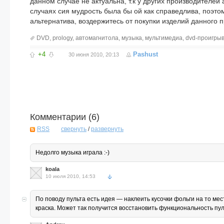
данном случае не актуальна, т.к у других производителей 
случаях сия мудрость была бы ой как справедлива, поэт
альтернатива, воздержитесь от покупки изделий данного п
DVD
,
prology
,
автомагнитола
,
музыка
,
мультимедиа
,
dvd-проигры
+4
Pashust
30 июня 2010, 20:13
Комментарии (
6
)
RSS
свернуть
/
развернуть
Недолго музыка играла :-)
koala
10 июля 2010, 14:53
По поводу пульта есть идея — наклеить кусочки фольги на то м
краска. Может так получится восстановить функциональность пу