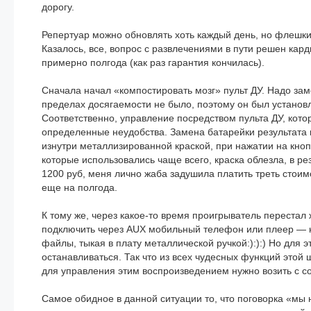
дорогу.
Репертуар можно обновлять хоть каждый день, но флешки 
Казалось, все, вопрос с развлечениями в пути решен кар
примерно полгода (как раз гарантия кончилась).
Сначала начал «компостировать мозг» пульт ДУ. Надо заме
пределах досягаемости не было, поэтому он был установл
Соответственно, управление посредством пульта ДУ, котор
определенные неудобства. Замена батарейки результата н
изнутри металлизированной краской, при нажатии на кноп
которые использовались чаще всего, краска облезла, в ре
1200 руб, меня лично жаба задушила платить треть стоим
еще на полгода.
К тому же, через какое-то время проигрыватель перестал
подключить через AUX мобильный телефон или плеер — ни
файлы, тыкая в плату металлической ручкой:):):) Но для 
останавливаться. Так что из всех чудесных функций этой
для управления этим воспроизведением нужно возить с с
Самое обидное в данной ситуации то, что поговорка «мы 