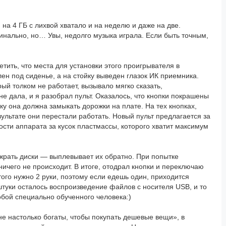
на 4 ГБ с лихвой хватало и на неделю и даже на две.
динально, но… Увы, недолго музыка играла. Если быть точным,
тить, что места для установки этого проигрывателя в
ен под сиденье, а на стойку выведен глазок ИК приемника.
ый толком не работает, вызывало мягко сказать,
е дала, и я разобрал пульт. Оказалось, что кнопки покрашены
ку она должна замыкать дорожки на плате. На тех кнопках,
зультате они перестали работать. Новый пульт предлагается за
ости аппарата за кусок пластмассы, которого хватит максимум
 жрать диски — выплевывает их обратно. При попытке
чего не происходит. В итоге, отодрал кнопки и переключаю
этого нужно 2 руки, поэтому если едешь один, приходится
 штуки осталось воспроизведение файлов с носителя USB, и то
обой специально обученного человека:)
не настолько богаты, чтобы покупать дешевые вещи», в