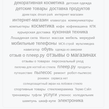
декоративная косметика
детская одежда
детские товары
доставка продуктов
интернет магазин
дрим парк. dream park
интернет-магазин
коммуникаторы
клавиатура
косметика
компьютеры
кофе
кофемашина
КПК
кухонная техника
курьерская доставка
Лошадиная сила
массаж
мебель
меркурий
Мангал
мобильные телефоны
МСК-строй
мультимедиа
обувь
навигатор
одежда из америки
отзывы о магазинах
отзыв о плеер.ру
отзывы о товарах
персональный уход
плеер.ру
пилочка для ногтей из стекла
продукты
пылесос
ремонт
робот-пылесос
путешествие
роникон
сервиса нет
солнцезащитный экран на лобовое стекло
спортивные товары
стеклокерамика
Термо Сэйл
услуги
тренажеры
туфли
утконос
холодильник
электроника
шампунь
шкаф-купе