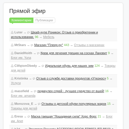
Прямой эфир
Комментарии
Публикации
Luter
→
Шкаф-купе Роникон: Отзыв о приобретении и
использовании.
96
→
Мебель
MtStars
→
Магазин "Плеер.ру"
443
→
Отзывы о магазинах
DanielHoith
→
Крем для лечения трещин на сосках Лановит
9
→
Блог им. Yuna
ClifqtonObedy
→
Идеальная обувь для наших зим
124
→
Товары
для детей
Kristinka
→
Отзыв о службе доставки продуктов «Утконос»
5
→
Услуги
massfield
→
педикулен спрей - лучшее средство от вшей!
16
→
Блог им. amanda
Morozova_E
→
Отзывы о детской обуви популярных марок
15
→
Товары для детей
Eresa
→
Маска тающая "Лошадиная сила" Хорс Форс
21
→
Блог
им. Anet