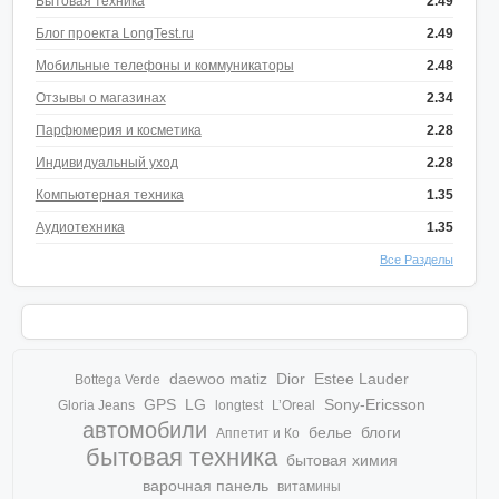
Бытовая техника
2.49
Блог проекта LongTest.ru
2.49
Мобильные телефоны и коммуникаторы
2.48
Отзывы о магазинах
2.34
Парфюмерия и косметика
2.28
Индивидуальный уход
2.28
Компьютерная техника
1.35
Аудиотехника
1.35
Все Разделы
daewoo matiz
Dior
Estee Lauder
Bottega Verde
GPS
LG
Sony-Ericsson
Gloria Jeans
longtest
L’Oreal
автомобили
белье
блоги
Аппетит и Ко
бытовая техника
бытовая химия
варочная панель
витамины