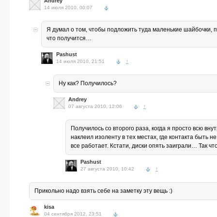
Andrey
14 июля 2010, 00:07
Я думал о том, чтобы подложить туда маленькие шайбочки,
что получится…
Pashust
14 июля 2010, 21:51
↑
Ну как? Получилось?
Andrey
07 августа 2010, 12:06
↑
Получилось со второго раза, когда я просто всю вн
наклеил изоленту в тех местах, где контакта быть 
все работает. Кстати, диски опять заиграли… Так чт
Pashust
27 августа 2010, 10:42
↑
Прикольно надо взять себе на заметку эту вещь :)
kisa
04 сентября 2012, 23:51