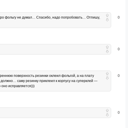
 про фольгу не думал… Спасибо, надо попробовать… Отпишу,
0
0
утреннюю поверхность резинки оклеил фольгой, а на плату
0
не должно… саму резинку приклеил к корпусу на суперклей —
о оно исправляется)))
0