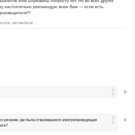
аналогов этой штуковины попросту нет. Но во всех других
ому настоятельно рекомендую всем Вам — если есть
роизводителя!!!
ватель
,
автомобили
0
есто резинки, где была отвалившаяся электропроводящая
0
льта?